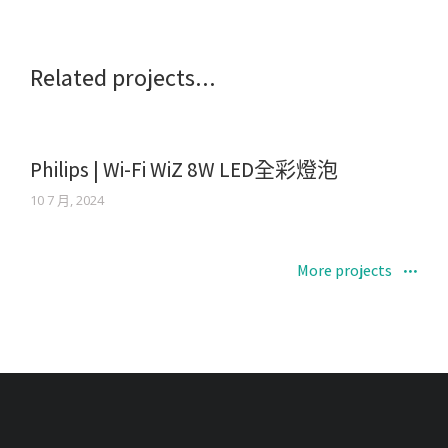
Related projects...
Philips | Wi-Fi WiZ 8W LED全彩燈泡
10 7 月, 2024
More projects