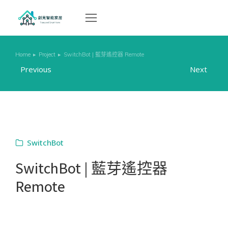
Home
Project
SwitchBot | 藍芽遙控器 Remote
You are here:
Previous
Next
SwitchBot
SwitchBot | 藍芽遙控器
Remote