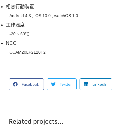
相容行動裝置
Android 4.3 , iOS 10.0 , watchOS 1.0
工作溫度
-20 ~ 60℃
NCC
CCAM20LP2120T2
Facebook
Twitter
LinkedIn
Related projects...