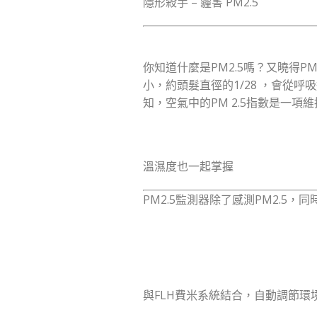
隱形殺手 – 霾害 PM2.5
你知道什麼是PM2.5嗎？又曉得P
小，約頭髮直徑的1/28 ，會從
知，空氣中的PM 2.5指數是一
溫濕度也一起掌握
PM2.5監測器除了感測PM2.5
與FLH費米系統結合，自動調節環