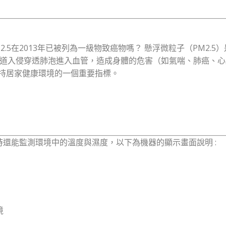
M2.5在2013年已被列為一級物致癌物嗎？ 懸浮微粒子（PM2.
呼吸道入侵穿透肺泡進入血管，造成身體的危害（如氣喘、肺癌、
項維持居家健康環境的一個重要指標。
，同時還能監測環境中的溫度與濕度，以下為機器的顯示畫面說明 :
境