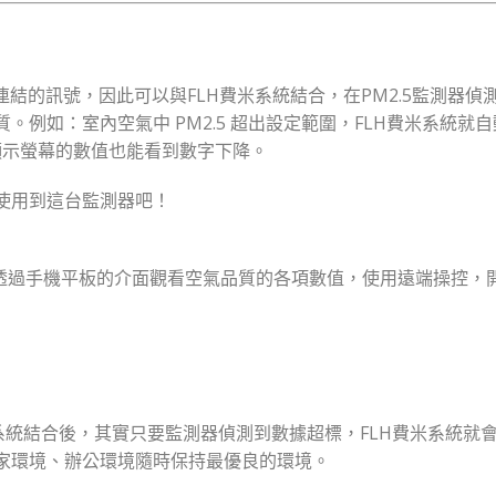
 作為其連結的訊號，因此可以與FLH費米系統結合，在PM2.5監測
例如：室內空氣中 PM2.5 超出設定範圍，FLH費米系統就自
顯示螢幕的數值也能看到數字下降。
使用到這台監測器吧！
時透過手機平板的介面觀看空氣品質的各項數值，使用遠端操控，
家庭系統結合後，其實只要監測器偵測到數據超標，FLH費米系統
家環境、辦公環境隨時保持最優良的環境。