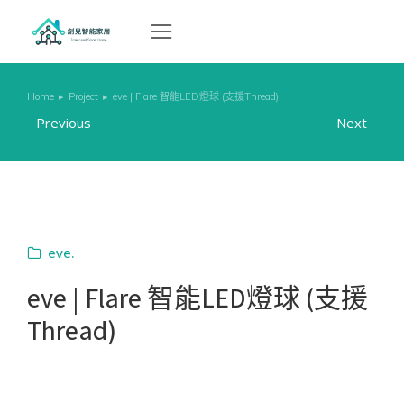
Home
Project
eve | Flare 智能LED燈球 (支援Thread)
You are here:
Previous
Next
eve.
eve | Flare 智能LED燈球 (支援
Thread)