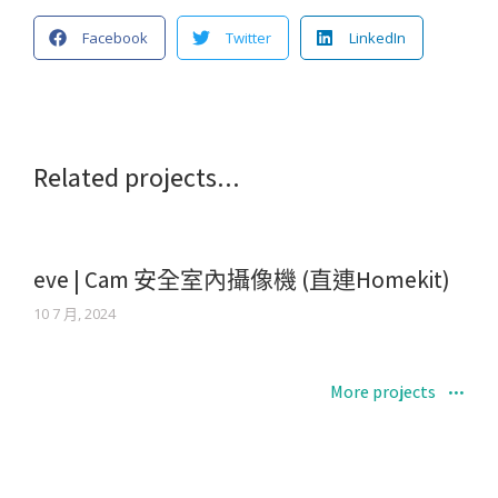
Facebook
Twitter
LinkedIn
Related projects...
eve | Cam 安全室內攝像機 (直連Homekit)
10 7 月, 2024
More projects