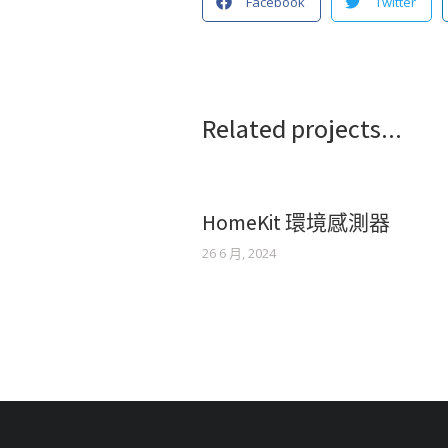
Facebook
Twitter
Related projects...
HomeKit 環境感測器
26 6 月, 2024