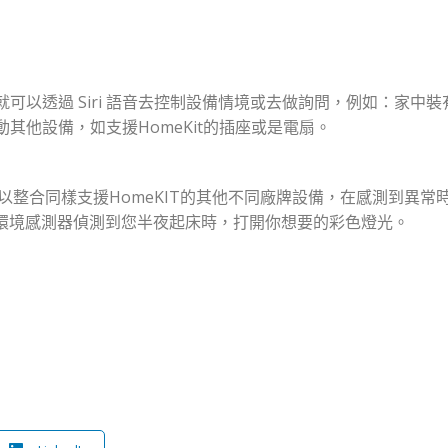
上後，就可以透過 Siri 語音去控制設備情境或去做詢問，例如：家中
其他設備，如支援HomeKit的插座或是電扇。
eKit系列 可以整合同樣支援HomeKIT的其他不同廠牌設備，在感測到異
當環境感測器偵測到您半夜起床時，打開你想要的彩色燈光。