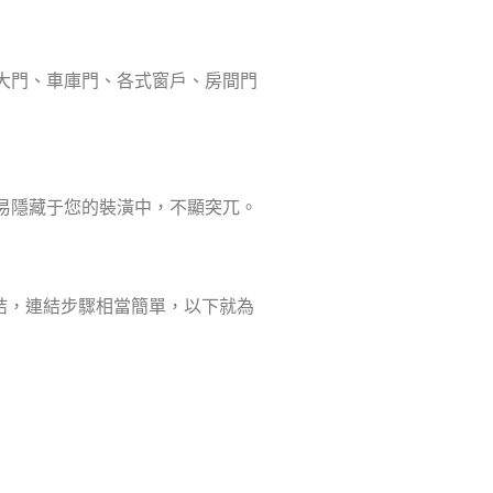
大門、車庫門、各式窗戶、房間門
易隱藏于您的裝潢中，不顯突兀。
家庭做連結，連結步驟相當簡單，以下就為