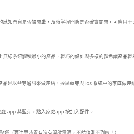
的感知門窗是否被開啟，及時掌握門窗是否確實關閉，可應用于
上無線系統體積最小的產品，輕巧的設計與多樣的顏色讓產品輕
meKit系列的產品是以藍芽通訊來做連結，透過藍芽與 ios 系統中的
庭 app 與藍芽，點入家庭app 按加入配件。
品，並做點選（要注意裝置有沒有開啟電源，不然偵測不到唷！）