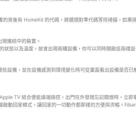
的背後有 HomeKit 的代碼，將鏡頭對準代碼等待掃描，如
出現連結中的裝置。
時感測門的狀態以及溫度，故會出現兩種設備，你可以同時開啟這兩
有哪些設備，並在設備感測到環境變化時可從畫面看出設備是否已
加上Apple TV 結合便能遠端操控，出門在外發現忘記關燈時，
動回家模式，讓回家的一切動作都那樣的方便與流暢。Fibaro 搭