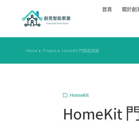
首頁
關於創
Home
Project
HomeKit 門窗感測器
You are here:
HomeKit
HomeKi